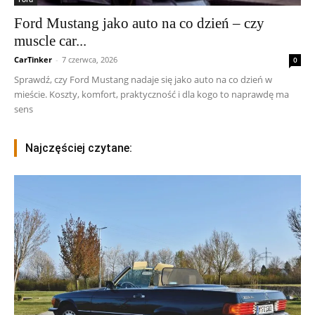
Ford Mustang jako auto na co dzień – czy
muscle car...
CarTinker
-
7 czerwca, 2026
0
Sprawdź, czy Ford Mustang nadaje się jako auto na co dzień w
mieście. Koszty, komfort, praktyczność i dla kogo to naprawdę ma
sens
Najczęściej czytane: