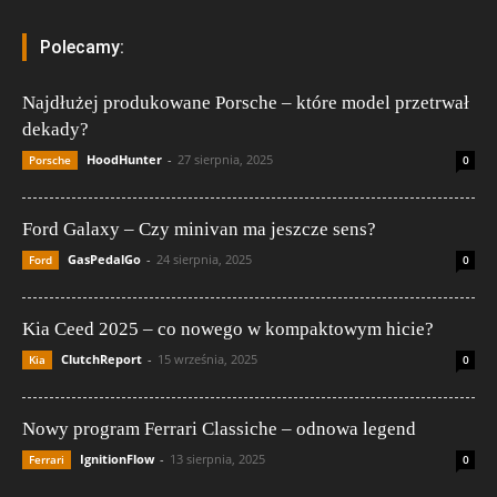
Polecamy:
Najdłużej produkowane Porsche – które model przetrwał
dekady?
HoodHunter
-
27 sierpnia, 2025
Porsche
0
Ford Galaxy – Czy minivan ma jeszcze sens?
GasPedalGo
-
24 sierpnia, 2025
Ford
0
Kia Ceed 2025 – co nowego w kompaktowym hicie?
ClutchReport
-
15 września, 2025
Kia
0
Nowy program Ferrari Classiche – odnowa legend
IgnitionFlow
-
13 sierpnia, 2025
Ferrari
0