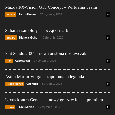
Mazda RX-Vision GT3 Concept – Wirtualna bestia
PistonPower
-
27 stycznia, 2026
Mazda
0
Subaru i samoloty – początki marki
HighwayEcho
-
13 sierpnia, 2025
Subaru
0
Fiat Scudo 2024 – nowa odsłona dostawczaka
AutoRadar
-
27 stycznia, 2026
Fiat
0
Aston Martin Virage – zapomniana legenda
CarWhiz
-
8 grudnia, 2025
Aston Martin
0
Lexus kontra Genesis – nowy gracz w klasie premium
TrackScribe
-
25 stycznia, 2026
Lexus
0