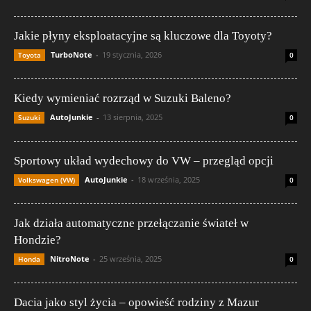
Jakie płyny eksploatacyjne są kluczowe dla Toyoty?
TurboNote
-
19 stycznia, 2026
Toyota
0
Kiedy wymieniać rozrząd w Suzuki Baleno?
AutoJunkie
-
13 sierpnia, 2025
Suzuki
0
Sportowy układ wydechowy do VW – przegląd opcji
AutoJunkie
-
18 września, 2025
Volkswagen (VW)
0
Jak działa automatyczne przełączanie świateł w
Hondzie?
NitroNote
-
25 września, 2025
Honda
0
Dacia jako styl życia – opowieść rodziny z Mazur