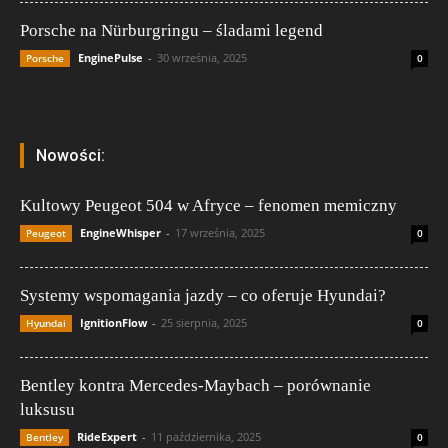
Porsche na Nürburgringu – śladami legend
EnginePulse
-
30 września, 2025
Porsche
0
Nowości:
Kultowy Peugeot 504 w Afryce – fenomen memiczny
EngineWhisper
-
17 września, 2025
Peugeot
0
Systemy wspomagania jazdy – co oferuje Hyundai?
IgnitionFlow
-
25 sierpnia, 2025
Hyundai
0
Bentley kontra Mercedes-Maybach – porównanie
luksusu
RideExpert
-
11 października, 2025
Bentley
0