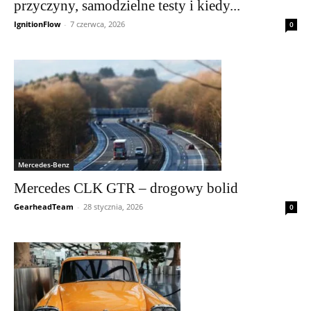
przyczyny, samodzielne testy i kiedy...
IgnitionFlow
-
7 czerwca, 2026
0
Mercedes-Benz
Mercedes CLK GTR – drogowy bolid
GearheadTeam
-
28 stycznia, 2026
0