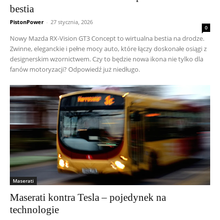
bestia
PistonPower
-
27 stycznia, 2026
0
Nowy Mazda RX-Vision GT3 Concept to wirtualna bestia na drodze.
Zwinne, eleganckie i pełne mocy auto, które łączy doskonałe osiągi z
designerskim wzornictwem. Czy to będzie nowa ikona nie tylko dla
fanów motoryzacji? Odpowiedź już niedługo.
Maserati
Maserati kontra Tesla – pojedynek na
technologie