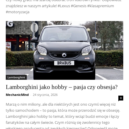
znajdziesz w naszym artykule! #Lexus #Genesis #klasapremium
#motoryzacja
Lamborghini
Lamborghini jako hobby – pasja czy obsesja?
MechanicMind
-
24 stycznia, 2026
0
Marzą o nim miliony, ale dla niektórych jest ono czymś więcej niż
tylko samochodem – to pasja, która może przerodzić się w obsesję.
Lamborghini jako hobby to temat, który wciąż budzi emocje i łączy
fanatyków na całym świecie. Czym różnią się zwolennicy tego
włoskiego producenta od zwykłych kierowców? Odpowiedź może