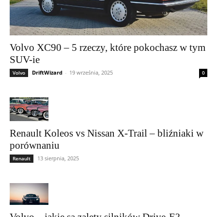
Volvo XC90 – 5 rzeczy, które pokochasz w tym
SUV-ie
DriftWizard
-
19 września, 2025
Volvo
0
Renault Koleos vs Nissan X-Trail – bliźniaki w
porównaniu
13 sierpnia, 2025
Renault
Volvo – jakie są zalety silników Drive-E?