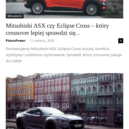
Mitsubishi
Mitsubishi ASX czy Eclipse Cross – który
crossover lepiej sprawdzi się...
PistonPower
-
11 czerwca, 2026
0
Porównujemy Mitsubishi ASX i Eclipse Cross: koszty, komfort,
stylistykę i codzienne użytkowanie. Sprawdź, który crossover pasuje
do Ciebie
Ford