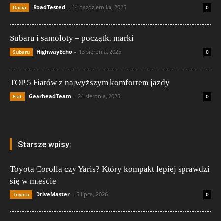
RoadTested
-
14 października, 2025
Dacia
0
Subaru i samoloty – początki marki
HighwayEcho
-
13 sierpnia, 2025
Subaru
0
TOP 5 Fiatów z najwyższym komfortem jazdy
GearheadTeam
-
24 sierpnia, 2025
Fiat
0
Starsze wpisy:
Toyota Corolla czy Yaris? Który kompakt lepiej sprawdzi
się w mieście
DriveMaster
-
5 lipca, 2026
Toyota
0