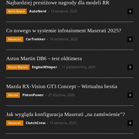
Najbardziej prestiżowe nagrody dla modeli RR
AutoNerd
-
13 sierpnia, 2025
Rolls-Royce
0
Co nowego w systemie infotainment Maserati 2025?
CarTrekker
-
16 września, 2025
Maserati
0
Aston Martin DB6 – test oldtimera
EngineWhisper
-
11 października, 2025
Aston Martin
0
Mazda RX-Vision GT3 Concept – Wirtualna bestia
PistonPower
-
27 stycznia, 2026
Mazda
0
Jak wygląda konfiguracja Maserati „na zamówienie”?
ClutchCrew
-
13 sierpnia, 2025
Maserati
0