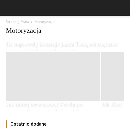
Strona główna
Motoryzacja
Motoryzacja
Ile naprawdę kosztuje jazda Teslą miesięcznie
przy polskich cenach energii
30 lipca, 2026
Jak taniej serwisować Forda po
Jak dbać o 
gwarancji – oryginalne części,
wytrzymała 
zamienniki i dobre warsztaty
zrujnowała
Ostatnio dodane:
22 lipca, 2026
14 lipca, 2026