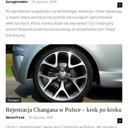
GarageInsider
-
26 stycznia, 2026
0
W najnowszym pojedynku na technologie, Maserati i Tesla rywalizują
o miano lidera wśród producentów luksusowych samochodów
elektrycznych. Która marka okaże się zwycięska? Czy tradycyjny
prestiż Maserati przetrwa konkurencję ze wszechobecnym Teslą?
Zobaczymy.
Changan
Rejestracja Changana w Polsce – krok po kroku
MotorFreak
-
26 stycznia, 2026
0
Chcesz zarejestrować swoje auto Changana w Polsce, ale nie wiesz