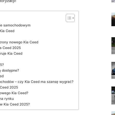
toryzacji!
gnie samochodowym
Kia Ceed
 strony nowego⁢ Kia Ceed
ia Ceed⁤ 2025
ruje Kia Ceed
25?
są dostępne?
ed
chodów – czy Kia⁢ Ceed⁣ ma szansę​ wygrać?
 ‌Ceed 2025
nowego Kia⁢ Ceed?
⁣na rynku
w Kia Ceed ⁣2025?