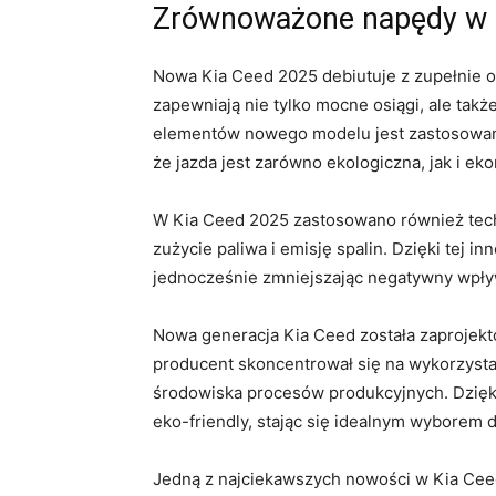
Zrównoważone​ napędy w 
Nowa ‍Kia Ceed 2025 debiutuje z zupełnie 
zapewniają ⁢nie tylko ‌mocne osiągi, ale tak
elementów ‍nowego modelu jest zastosowan
że jazda jest⁣ zarówno ekologiczna,⁤ jak i e
W​ Kia Ceed 2025 zastosowano również tech
zużycie ⁤paliwa⁤ i ⁤emisję ​spalin. Dzięki‍ tej
jednocześnie zmniejszając ⁢negatywny wpły
Nowa‍ generacja ​Kia Ceed została zaprojekt
producent skoncentrował się na⁢ wykorzystani
środowiska procesów produkcyjnych.⁤ Dzięki
eko-friendly, stając się idealnym wyborem ⁢dl
Jedną z najciekawszych nowości w Kia Ceed‌ 