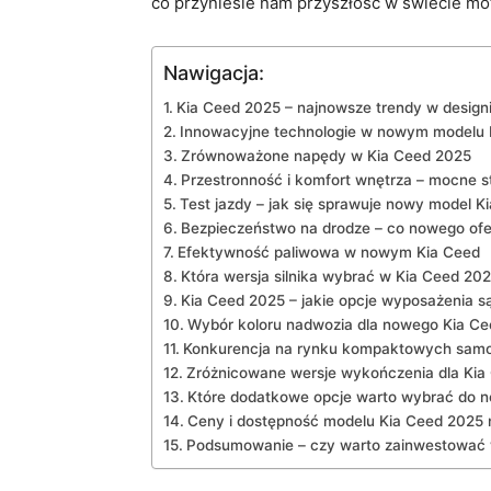
co⁣ przyniesie nam‍ przyszłość w ⁣świecie mo
Nawigacja:
Kia Ceed 2025 – najnowsze trendy⁣ w‌ desi
Innowacyjne technologie w nowym modelu 
Zrównoważone​ napędy w Kia⁣ Ceed 2025
Przestronność ⁣i komfort wnętrza ‌–‌ mocne⁢
Test jazdy – jak się sprawuje nowy model ‍K
Bezpieczeństwo na⁣ drodze – co nowego‍ ofe
Efektywność⁢ paliwowa ⁢w⁤ nowym Kia Ceed
Która wersja silnika wybrać⁤ w Kia Ceed 20
Kia Ceed ⁤2025 – ‍jakie opcje wyposażenia 
Wybór koloru nadwozia dla nowego⁢ Kia Ce
Konkurencja na ​rynku ⁢kompaktowych samo
Zróżnicowane wersje wykończenia dla ⁢Kia
Które⁤ dodatkowe opcje warto wybrać do⁣ 
Ceny⁤ i⁣ dostępność modelu Kia Ceed 2025 
Podsumowanie – czy ⁣warto ‍zainwestować 