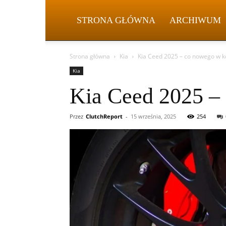
STRONA GŁÓWNA
ARCHIWUM
Strona główna
Kia
Kia Ceed 2025 – co nowego w 
Kia
Kia Ceed 2025 –
Przez
ClutchReport
-
15 września, 2025
254