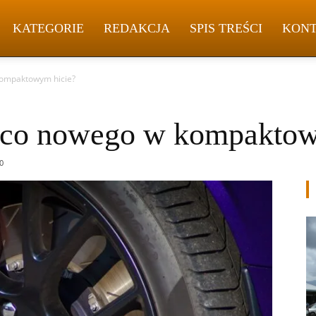
KATEGORIE
REDAKCJA
SPIS TREŚCI
KON
kompaktowym hicie?
 co nowego w kompaktow
0