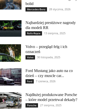
bolid
28 stycznia, 2026
Mercedes-Benz
Najbardziej prestiżowe nagrody
dla modeli RR
13 sierpnia, 2025
Rolls-Royce
Volvo – przegląd felg i ich
oznaczeń
30 listopada, 2025
Volvo
Ford Mustang jako auto na co
dzień – czy muscle car...
7 czerwca, 2026
Ford
Najdłużej produkowane Porsche
– które model przetrwał dekady?
27 sierpnia, 2025
Porsche