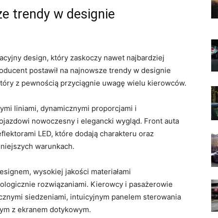
 trendy⁣ w‌ designie
acyjny design, który zaskoczy nawet ⁣najbardziej
ducent postawił na najnowsze ⁤trendy w designie
ry z pewnością ⁤przyciągnie uwagę ⁣wielu ⁣kierowców.
mi liniami, dynamicznymi ⁣proporcjami​ i
pojazdowi nowoczesny i‌ elegancki wygląd. Front auta
flektorami LED, ‍które dodają charakteru oraz ​
udniejszych⁢ warunkach.
esignem, wysokiej jakości⁣ materiałami
ogicznie rozwiązaniami. Kierowcy i pasażerowie⁤
cznymi⁣ siedzeniami, ‌intuicyjnym panelem sterowania
nym z ekranem dotykowym.