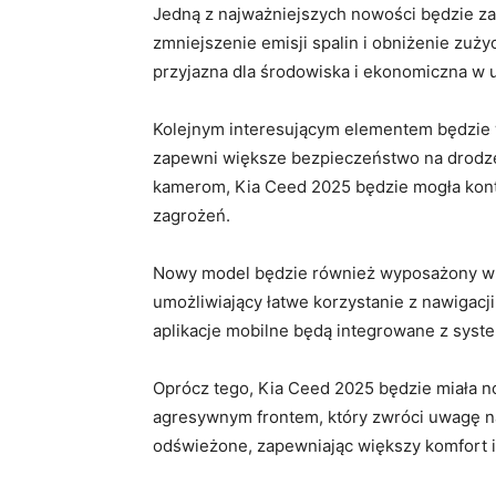
Jedną z najważniejszych nowości ⁤będzie​ z
zmniejszenie ⁣emisji spalin i obniżenie zuży
przyjazna ‍dla środowiska i ekonomiczna w 
Kolejnym ​interesującym elementem będzie
⁤zapewni ‍większe bezpieczeństwo na drodze
kamerom, Kia ⁣Ceed 2025 ‌będzie mogła kontr
zagrożeń.
Nowy model będzie ‌również wyposażony w 
umożliwiający‌ łatwe korzystanie z nawigacji
aplikacje mobilne będą integrowane z system
Oprócz ‍tego, ​Kia Ceed⁣ 2025 będzie miała 
agresywnym frontem,​ który ⁤zwróci uwagę n
odświeżone, zapewniając większy ⁣komfort i 