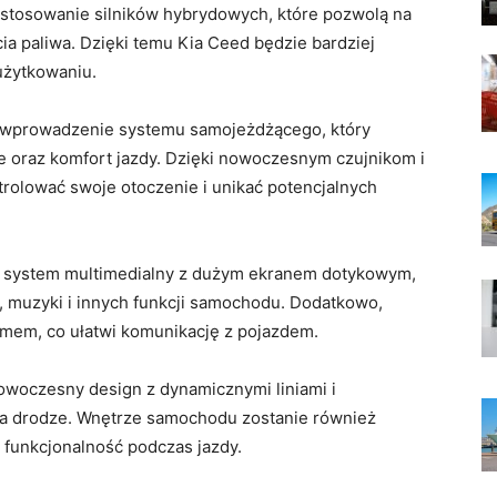
astosowanie ‌silników hybrydowych, które pozwolą na
cia paliwa. Dzięki ⁣temu Kia ‌Ceed będzie bardziej
⁣użytkowaniu.
 wprowadzenie ‌systemu⁣ samojeżdżącego, który
⁣ oraz komfort jazdy. ‍Dzięki nowoczesnym czujnikom i‍
olować swoje otoczenie‍ i unikać ‌potencjalnych​
system multimedialny⁢ z dużym ekranem⁤ dotykowym,
,⁣ muzyki ‌i ⁣innych funkcji samochodu. Dodatkowo,‌
em, ​co ułatwi komunikację​ z⁤ pojazdem.
nowoczesny design⁣ z dynamicznymi liniami ‍i
a drodze. ⁤Wnętrze samochodu zostanie również⁣
funkcjonalność⁣ podczas ⁣jazdy.