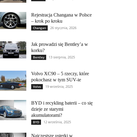
Rejestracja Changana w Polsce
– krok po kroku
26 stycznia, 2026
Changan
Jak prowadzi się Bentley’a w
korku?
13 sierpnia, 2025
Bentley
Volvo XC90 – 5 rzeczy, które
pokochasz w tym SUV-ie
19 września, 2025
Volvo
BYD i recykling baterii – co się
dzieje ze starymi
akumulatorami?
12 września, 2025
BYD
Najczęstsze usterki w