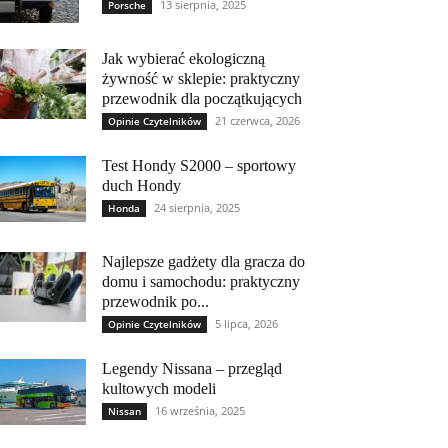
13 sierpnia, 2025
Porsche
Jak wybierać ekologiczną
żywność w sklepie: praktyczny
przewodnik dla początkujących
21 czerwca, 2026
Opinie Czytelników
Test Hondy S2000 – sportowy
duch Hondy
24 sierpnia, 2025
Honda
Najlepsze gadżety dla gracza do
domu i samochodu: praktyczny
przewodnik po...
5 lipca, 2026
Opinie Czytelników
Legendy Nissana – przegląd
kultowych modeli
16 września, 2025
Nissan