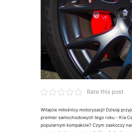
Rate this post
Witajcie miłośnicy motoryzacji! Dzisiaj prz
premier⁣ samochodowych‌ tego roku -⁢ Kia ⁣C
⁢popularnym kompakcie? ⁤Czym zaskoczy⁣ n