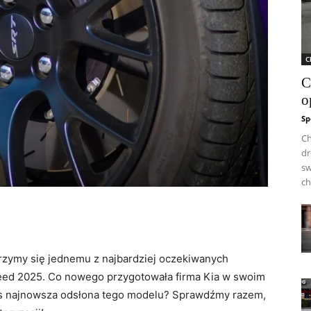
C
C
o
Sp
Ch
dr
sw
ch
yjrzymy się jednemu z najbardziej ‌oczekiwanych
eed ​2025.​ Co nowego przygotowała ⁢firma Kia w swoim
as najnowsza odsłona tego ‍modelu? Sprawdźmy razem,