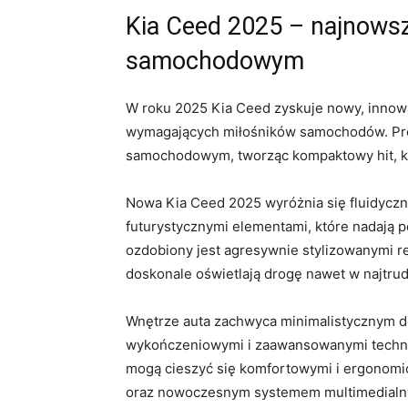
Kia Ceed 2025 – najnowsze
samochodowym
W roku 2025⁢ Kia ​Ceed zyskuje⁣ nowy,‌ innow
wymagających miłośników samochodów.​ Pro
samochodowym, tworząc kompaktowy hit, któ
Nowa Kia Ceed ‍2025 wyróżnia się fluidyczny
futurystycznymi ‌elementami, które ⁤nadają 
ozdobiony jest ⁣agresywnie‌ stylizowanymi re
doskonale⁣ oświetlają drogę⁢ nawet⁢ w⁢ najtr
Wnętrze auta ‍zachwyca minimalistycznym ⁢d
wykończeniowymi​ i zaawansowanymi technol
mogą cieszyć ⁣się⁣ komfortowymi i ergonomi
oraz nowoczesnym systemem ‌multimedial