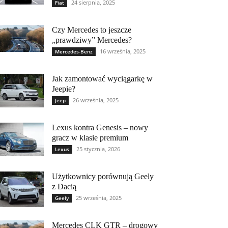
24 sierpnia, 2025
Fiat
Czy Mercedes to jeszcze
„prawdziwy” Mercedes?
16 września, 2025
Mercedes-Benz
Jak zamontować wyciągarkę w
Jeepie?
26 września, 2025
Jeep
Lexus kontra Genesis – nowy
gracz w klasie premium
25 stycznia, 2026
Lexus
Użytkownicy porównują Geely
z Dacią
25 września, 2025
Geely
Mercedes CLK GTR – drogowy