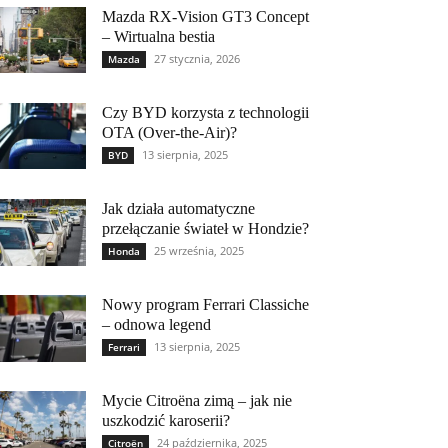
Mazda RX-Vision GT3 Concept
– Wirtualna bestia
27 stycznia, 2026
Mazda
Czy BYD korzysta z technologii
OTA (Over-the-Air)?
13 sierpnia, 2025
BYD
Jak działa automatyczne
przełączanie świateł w Hondzie?
25 września, 2025
Honda
Nowy program Ferrari Classiche
– odnowa legend
13 sierpnia, 2025
Ferrari
Mycie Citroëna zimą – jak nie
uszkodzić karoserii?
24 października, 2025
Citroën