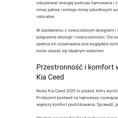
odzyskiwać energię podczas hamowania i zwal
⁤mniej ‍paliwa i emituje mniej⁣ szkodliwych s
naturalne.
W zestawieniu ⁢z nowoczesnym designem i ⁣
połączenie ekologii⁤ i⁢ nowoczesności. Dla 
spełnia ich oczekiwania pod względem techn
może okazać się idealnym ⁢wyborem.
Przestronność ⁣i komfort 
Kia Ceed
Nowy Kia Ceed 2025 to​ pojazd, który wyró
Producent postawił na najnowsze⁤ rozwiąza
⁤większy komfort podróżowania. Sprawdź, ja