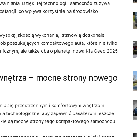
niania. ​Dzięki⁤ tej ⁢technologii,⁤ samochód zużywa
ubstancji, co⁤ wpływa⁢ korzystnie ‌na środowisko
wysoką jakością wykonania, ‌ stanowią doskonałe
osób poszukujących kompaktowego auta,⁢ które⁢ nie tylko
icznym, ale także dba​ o planetę, nowa⁣ Kia​ Ceed 2025
wnętrza ‌–‌ mocne⁢ strony nowego⁢
żnia się przestrzennym i komfortowym wnętrzem.
nia technologiczne, aby ‍zapewnić pasażerom jeszcze
kie są ‌mocne‍ strony​ tego kompaktowego ⁤samochodu!