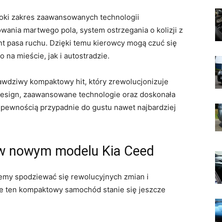
oki​ zakres zaawansowanych technologii⁣
wania martwego pola, system ostrzegania o ​kolizji z
 pasa ruchu. Dzięki ‍temu kierowcy mogą ⁣czuć się
‍ mieście,‌ jak ‍i⁢ autostradzie.
prawdziwy‍ kompaktowy hit, który zrewolucjonizuje
sign, zaawansowane technologie oraz‍ doskonała
z pewnością ‍przypadnie do gustu nawet ⁣najbardziej
 w nowym modelu Kia Ceed
my spodziewać się rewolucyjnych zmian i
że⁣ ten ⁤kompaktowy samochód⁣ stanie się jeszcze