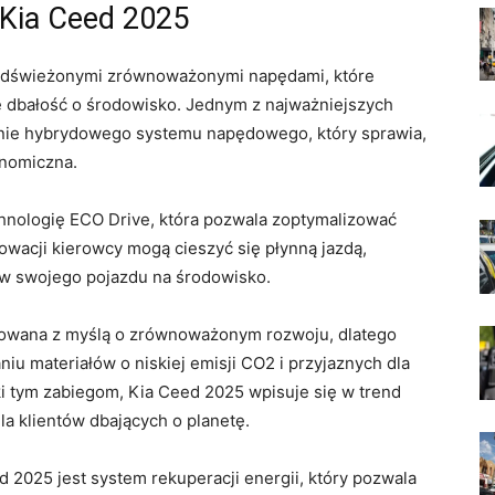
Kia⁣ Ceed 2025
‌odświeżonymi zrównoważonymi⁤ napędami, które
że dbałość‍ o ​środowisko. Jednym z najważniejszych
ie hybrydowego systemu‌ napędowego,⁣ który ‌sprawia,
konomiczna.
nologię ECO ‌Drive,‍ która pozwala zoptymalizować
 innowacji kierowcy mogą ⁤cieszyć⁣ się płynną jazdą,
w swojego pojazdu na​ środowisko.
owana​ z myślą ‍o zrównoważonym⁤ rozwoju, ⁣dlatego
u​ materiałów o niskiej⁣ emisji CO2 i przyjaznych dla
 tym zabiegom, ⁤Kia Ceed 2025​ wpisuje się‍ w trend
a ⁣klientów ​dbających o⁢ planetę.
2025 jest system ⁣rekuperacji ‍energii, który pozwala