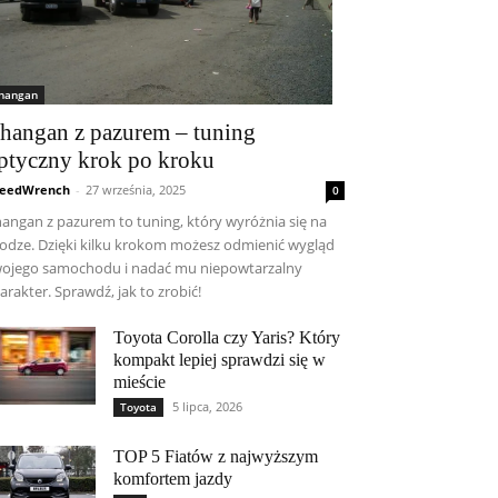
hangan
hangan z pazurem – tuning
ptyczny krok po kroku
eedWrench
-
27 września, 2025
0
angan z pazurem to tuning, który wyróżnia się na
odze. Dzięki kilku krokom możesz odmienić wygląd
ojego samochodu i nadać mu niepowtarzalny
arakter. Sprawdź, jak to zrobić!
Toyota Corolla czy Yaris? Który
kompakt lepiej sprawdzi się w
mieście
5 lipca, 2026
Toyota
TOP 5 Fiatów z najwyższym
komfortem jazdy