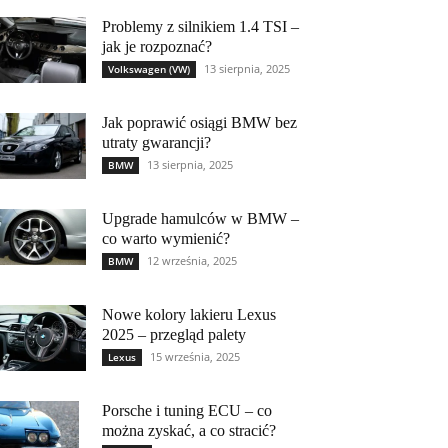
Problemy z silnikiem 1.4 TSI –
jak je rozpoznać?
13 sierpnia, 2025
Volkswagen (VW)
Jak poprawić osiągi BMW bez
utraty gwarancji?
13 sierpnia, 2025
BMW
Upgrade hamulców w BMW –
co warto wymienić?
12 września, 2025
BMW
Nowe kolory lakieru Lexus
2025 – przegląd palety
15 września, 2025
Lexus
Porsche i tuning ECU – co
można zyskać, a co stracić?