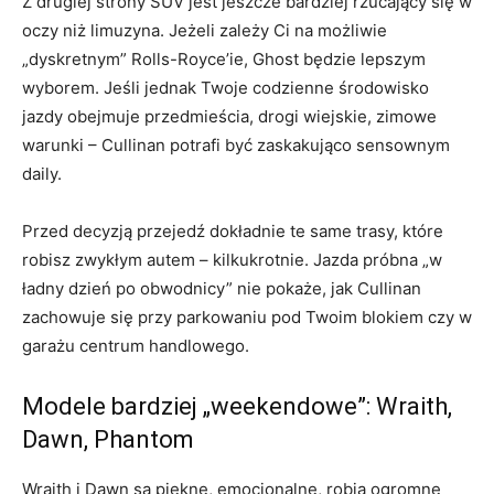
Z drugiej strony SUV jest jeszcze bardziej rzucający się w
oczy niż limuzyna. Jeżeli zależy Ci na możliwie
„dyskretnym” Rolls-Royce’ie, Ghost będzie lepszym
wyborem. Jeśli jednak Twoje codzienne środowisko
jazdy obejmuje przedmieścia, drogi wiejskie, zimowe
warunki – Cullinan potrafi być zaskakująco sensownym
daily.
Przed decyzją przejedź dokładnie te same trasy, które
robisz zwykłym autem – kilkukrotnie. Jazda próbna „w
ładny dzień po obwodnicy” nie pokaże, jak Cullinan
zachowuje się przy parkowaniu pod Twoim blokiem czy w
garażu centrum handlowego.
Modele bardziej „weekendowe”: Wraith,
Dawn, Phantom
Wraith i Dawn są piękne, emocjonalne, robią ogromne