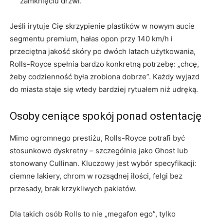
zamknięciu drzwi.
Jeśli irytuje Cię skrzypienie plastików w nowym aucie
segmentu premium, hałas opon przy 140 km/h i
przeciętna jakość skóry po dwóch latach użytkowania,
Rolls-Royce spełnia bardzo konkretną potrzebę: „chcę,
żeby codzienność była zrobiona dobrze”. Każdy wyjazd
do miasta staje się wtedy bardziej rytuałem niż udręką.
Osoby ceniące spokój ponad ostentację
Mimo ogromnego prestiżu, Rolls-Royce potrafi być
stosunkowo dyskretny – szczególnie jako Ghost lub
stonowany Cullinan. Kluczowy jest wybór specyfikacji:
ciemne lakiery, chrom w rozsądnej ilości, felgi bez
przesady, brak krzykliwych pakietów.
Dla takich osób Rolls to nie „megafon ego”, tylko