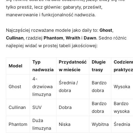
tylko prestiż, lecz głównie: gabaryty, prześwit,
manewrowanie i funkcjonalność nadwozia.
Najczęściej rozważane modele jako daily to:
Ghost
,
Cullinan
, rzadziej
Phantom
,
Wraith
i
Dawn
. Sedno różnic
najlepiej widać w prostej tabeli jakościowej:
Typ
Przydatność
Długie
Codzien
Model
nadwozia
w mieście
trasy
praktyc
4-
Średnia /
Bardzo
Ghost
drzwiowa
Wysoka
dobra
dobra
limuzyna
Bardzo
Bardzo
Cullinan
SUV
Dobra
dobra
wysoka
Duża
Phantom
Niska
Wybitna
Średnia
limuzyna