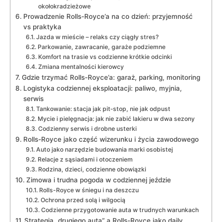
okołokradzieżowe
Prowadzenie Rolls-Royce’a na co dzień: przyjemność
vs praktyka
Jazda w mieście – relaks czy ciągły stres?
Parkowanie, zawracanie, garaże podziemne
Komfort na trasie vs codzienne krótkie odcinki
Zmiana mentalności kierowcy
Gdzie trzymać Rolls-Royce’a: garaż, parking, monitoring
Logistyka codziennej eksploatacji: paliwo, myjnia,
serwis
Tankowanie: stacja jak pit‑stop, nie jak odpust
Mycie i pielęgnacja: jak nie zabić lakieru w dwa sezony
Codzienny serwis i drobne usterki
Rolls-Royce jako część wizerunku i życia zawodowego
Auto jako narzędzie budowania marki osobistej
Relacje z sąsiadami i otoczeniem
Rodzina, dzieci, codzienne obowiązki
Zimowa i trudna pogoda w codziennej jeździe
Rolls-Royce w śniegu i na deszczu
Ochrona przed solą i wilgocią
Codzienne przygotowanie auta w trudnych warunkach
Strategia „drugiego auta” a Rolls-Royce jako daily