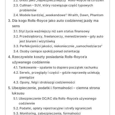
Ghost jako „najbezpieczniejszy” Rolls-Royce na co dzień
Cullinan – SUV, który rozwiązuje część typowych
problemów
Modele bardziej „weekendowe”: Wraith, Dawn, Phantom
Dla kogo Rolls-Royce jako auto codziennej jazdy ma
sens
Styl życia ważniejszy niż sam status finansowy
Przedsiębiorcy, freelancerzy, menedżerowie – gdy auto
jest biurem i wizytówką
Perfekcjoniści jakości, niekoniecznie „samochodziarze”
Osoby ceniące spokój ponad ostentację
Rzeczywiste koszty posiadania Rolls-Royce’a
używanego codziennie
Tankowanie – spalanie to dopiero początek rachunku
Serwis, przeglądy i części – gdzie naprawdę uciekają
pieniądze
Opony, felgi i drobiazgi codzienności
Ubezpieczenie, podatki i formalności – ciemna strona
luksusu
Ubezpieczenie OC/AC dla Rolls-Royce’a używanego
codziennie
Podatki, opłaty rejestracyjne i strefy ograniczeń
Monitoring, zabezpieczenia, formalności