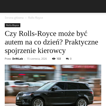
Strona główna
Rolls-Royce
Rolls-Royce
Czy Rolls-Royce może być
autem na co dzień? Praktyczne
spojrzenie kierowcy
Przez
DriftLab
-
15 czerwca, 2026
103
0