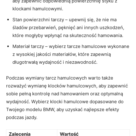
aby zapewnić odpowiednią ‍powierzchnię styku z
klockami hamulcowymi.
Stan powierzchni tarczy – upewnij się, że nie ma
śladów ​przebarwień, ⁤pęknięć⁤ ani innych​ uszkodzeń,
które mogłyby wpłynąć na skuteczność hamowania.
Materiał tarczy –⁤ wybierz tarcze ⁢hamulcowe ‌wykonane
⁤z wysokiej jakości⁣ materiałów, które⁤ zapewnią
długotrwałą⁣ wydajność i niezawodność.
Podczas wymiany tarcz hamulcowych warto także
rozważyć wymianę klocków hamulcowych,⁢ aby zapewnić ​
sobie‌ pełną kontrolę nad hamowaniem​ oraz optymalną
wydajność. Wybierz klocki hamulcowe dopasowane do
Twojego‌ modelu BMW, aby ‌uzyskać najlepsze efekty ​
podczas jazdy.
Zalecenia
Wartość