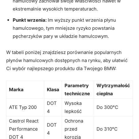
hamulcowy zachował‌ swoje właściwości nawet w
ekstremalnie wysokich temperaturach.
Punkt wrzenia:
Im wyższy punkt ‌wrzenia płynu
hamulcowego, tym⁣ mniejsze ryzyko powstania
pęcherzyków⁣ pary w układzie hamulcowym.
W tabeli poniżej znajdziesz porównanie popularnych
płynów ‍hamulcowych dostępnych⁣ na rynku, aby ułatwić
Ci wybór najlepszego⁣ produktu dla ⁤Twojego BMW:
Parametry
Wytrzymałość
Marka
Klasa
techniczne
cieplna
DOT
Wysoka
ATE Typ 200
Do 300°C
4
lepkość
Castrol React
Ochrona
DOT
‍Performance
przed
Do 310°C
4
DOT 4
korozją