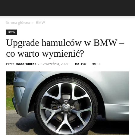
Strona główna
BMW
BMW
Upgrade hamulców w BMW –
co warto wymienić?
Przez
HoodHunter
-
12 września, 2025
190
0